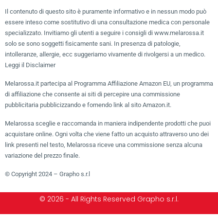
Il contenuto di questo sito è puramente informativo e in nessun modo può
essere inteso come sostitutivo di una consultazione medica con personale
specializzato. Invitiamo gli utenti a seguire i consigli di www.melarossa.it
solo se sono soggetti fisicamente sani. In presenza di patologie,
intolleranze, allergie, ecc suggeriamo vivamente di rivolgersi a un medico.
Leggi il Disclaimer
Melarossa.it partecipa al Programma Affiliazione Amazon EU, un programma
di affiliazione che consente ai siti di percepire una commissione
pubblicitaria pubblicizzando e fornendo link al sito Amazon.it.
Melarossa sceglie e raccomanda in maniera indipendente prodotti che puoi
acquistare online. Ogni volta che viene fatto un acquisto attraverso uno dei
link presenti nel testo, Melarossa riceve una commissione senza alcuna
variazione del prezzo finale.
© Copyright 2024 – Grapho s.r.l
© 2026 - All Rights Reserved Grapho s.r.l.