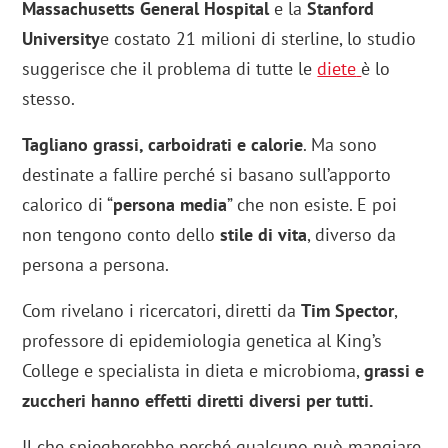
Massachusetts General Hospital
e la
Stanford
University
e costato 21 milioni di sterline, lo studio
suggerisce che il problema di tutte le
diete
è lo
stesso.
Tagliano grassi, carboidrati e calorie
. Ma sono
destinate a fallire perché si basano sull’apporto
calorico di “
persona media
” che non esiste. E poi
non tengono conto dello
stile di vita
, diverso da
persona a persona.
Com rivelano i ricercatori, diretti da
Tim Spector
,
professore di epidemiologia genetica al King’s
College e specialista in dieta e microbioma,
grassi e
zuccheri hanno effetti diretti diversi per tutti.
Il che spiegherebbe perché qualcuno può mangiare