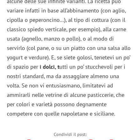
alcune delle sue infinite varianti. La ricetta può
variare infatti in base all’abbinamento (con aglio,
cipolla o peperoncino…), al tipo di cottura (con il
classico spiedo verticale, per esempio), alla carne
usata (agnello, manzo o pollo), o al modo di
servirlo (col pane, o su un piatto con una salsa allo
yogurt e verdure). E, se siete golosi, tenetevi un po’
di spazio per
i dolci, t
utti un po’ stucchevoli per i
nostri standard, ma da assaggiare almeno una
volta. Se non vi entusiasmano, limitatevi ad
ammirarli nelle vetrine di alcune pasticcerie, che
per colori e varietà possono degnamente
competere con quelle napoletane e siciliane.
Condividi il post: