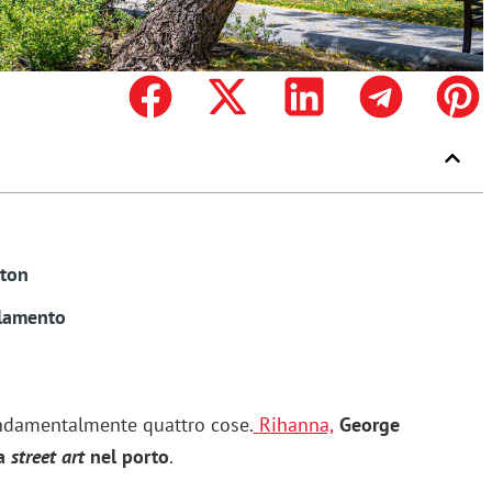
gton
rlamento
ondamentalmente quattro cose.
Rihanna,
George
la
street art
nel porto
.