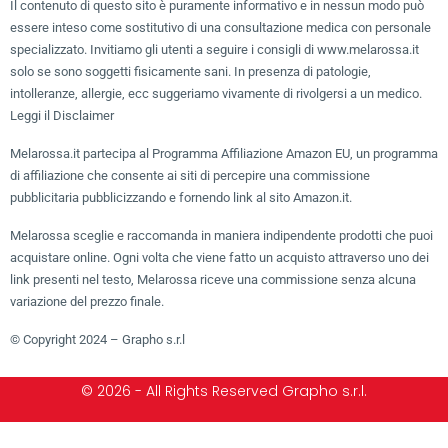
Il contenuto di questo sito è puramente informativo e in nessun modo può
essere inteso come sostitutivo di una consultazione medica con personale
specializzato. Invitiamo gli utenti a seguire i consigli di www.melarossa.it
solo se sono soggetti fisicamente sani. In presenza di patologie,
intolleranze, allergie, ecc suggeriamo vivamente di rivolgersi a un medico.
Leggi il Disclaimer
Melarossa.it partecipa al Programma Affiliazione Amazon EU, un programma
di affiliazione che consente ai siti di percepire una commissione
pubblicitaria pubblicizzando e fornendo link al sito Amazon.it.
Melarossa sceglie e raccomanda in maniera indipendente prodotti che puoi
acquistare online. Ogni volta che viene fatto un acquisto attraverso uno dei
link presenti nel testo, Melarossa riceve una commissione senza alcuna
variazione del prezzo finale.
© Copyright 2024 – Grapho s.r.l
© 2026 - All Rights Reserved Grapho s.r.l.