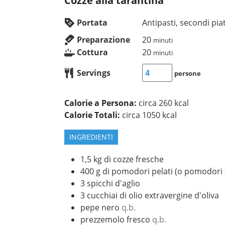
Cozze alla tarantina
Portata
Antipasti, secondi piat
Preparazione
20
minuti
Cottura
20
minuti
Servings
persone
Calorie a Persona:
circa 260 kcal
Calorie Totali:
circa 1050 kcal
INGREDIENTI
1,5
kg
di cozze fresche
400
g
di pomodori pelati (o pomodori 
3
spicchi d'aglio
3
cucchiai
di olio extravergine d'oliva
pepe nero
q.b.
prezzemolo fresco
q.b.