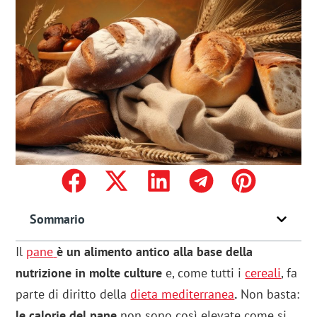
Sommario
Il
pane
è un alimento antico alla base della
nutrizione in molte culture
e, come tutti i
cereali
, fa
parte di diritto della
dieta mediterranea
.
Non basta:
le calorie del pane
non sono così elevate come si