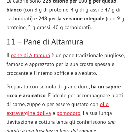
Le calorie sono
228 calorie per 100 g per quello
bianco
(con 8 g di proteine, 4 g di grassi e 47 g di
carboidrati) e
248 per la versione integrale
(con 9 g
proteine, 5 g grassi, 40 g carboidrati).
11 – Pane di Altamura
Il
pane di Altamura
è un pane tradizionale pugliese,
famoso e apprezzato per la sua crosta spessa e
croccante e l’interno soffice e alveolato.
Preparato con semola di grano duro,
ha un sapore
ricco e aromatico
. È ideale per accompagnare piatti
di carne, zuppe o per essere gustato con
olio
extravergine d’oliva
e
pomodoro
. La sua lunga
lievitazione e cottura lenta gli conferiscono
una
durata e una freschezza fuori dal comune
.