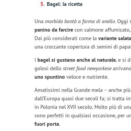
Bagel: la ricetta
Una
morbida bontà a forma di anello
. Oggi
panino da farcire
con salmone affumicato, s
Dai più considerati come la
variante salat
una croccante copertura di semini di papave
I
bagel si gustano anche al naturale
, e si 
golosi dello
street food newyorkese
arrivano
uno spuntino
veloce e nutriente.
Amatissimi nella Grande mela – anche più 
dall’Europa quasi due secoli fa; si tratta in
in Polonia nel XVII secolo. Molto più di un
sono perfetti in qualsiasi occasione, per 
fuori porta
.