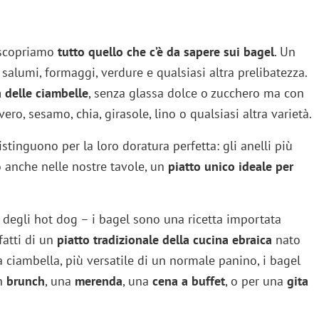
 scopriamo
tutto quello che c’è da sapere sui bagel
. Un
alumi, formaggi, verdure e qualsiasi altra prelibatezza.
a delle ciambelle
, senza glassa dolce o zucchero ma con
ro, sesamo, chia, girasole, lino o qualsiasi altra varietà.
distinguono per la loro doratura perfetta: gli anelli più
 anche nelle nostre tavole, un
piatto unico ideale per
degli hot dog – i bagel sono una ricetta importata
fatti di un
piatto tradizionale della cucina ebraica
nato
a ciambella, più versatile di un normale panino, i bagel
un
brunch
, una
merenda
, una
cena a buffet
, o per una
gita