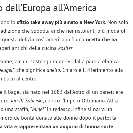
o dall’Europa all’America
ono lo
sfizio take away più amato a New York
. Non solo
radizione che spopola anche nei ristoranti più modaioli
ure questa delizia così americana è una
ricetta che ha
saperi antichi della cucina
kosher
.
 nome; alcuni sostengono derivi dalla parola ebraica
beugel”,
che significa
anello
. Chiaro è il riferimento alla
 buco al centro.
e il bagel sia nato nel 1683 dall’estro di un panettiere
o re,
Jan III Sobieski
, contro l’Impero Ottomano. Altra
d una staffa, “
bügel”
in tedesco. Infine si narra un
, morbide bontà donate alle donne dopo il parto: la
la vita e rappresentava un augurio di buona sorte
.