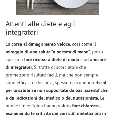
Attenti alle diete e agli
integratori
La
corsa al dimagrimento veloce
, così come il
miraggio di una salute “a portata di mano”
, porta
spesso a
fare ricorso a diete di moda
e ad
abusare
di integratori
. Si tratta di scorciatoie che
promettono risultati facili, ma che non sempre
sono efficaci e che, anzi, spesso nascondono
rischi
per la salute se non supportate da basi scientifiche
e da indicazioni del medico o del nutrizionista
. Le
nuove Linee Guida hanno voluto
fare chiarezza,
esaminando le criticità dei vari stili dietetici più in