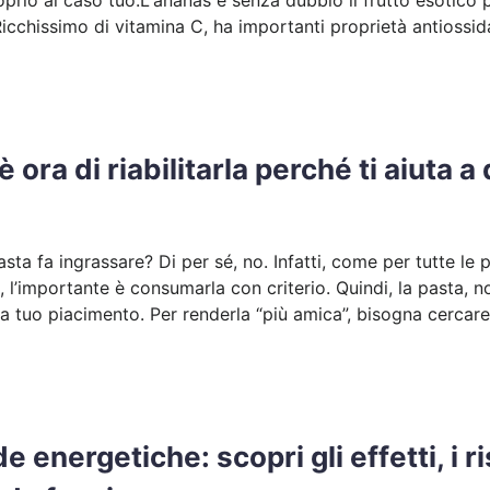
prio al caso tuo.L'ananas è senza dubbio il frutto esotico pi
icchissimo di vitamina C, ha importanti proprietà antiossid
è ora di riabilitarla perché ti aiuta 
ta fa ingrassare? Di per sé, no. Infatti, come per tutte le p
a, l’importante è consumarla con criterio. Quindi, la pasta
 tuo piacimento. Per renderla “più amica”, bisogna cercare
 energetiche: scopri gli effetti, i ri