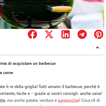
rima di acquistare un barbecue
la carne
te il re della griglia! Tutti amano il barbecue, perché è
tente, facile e – grazie ai nostri consigli- anche sana!
tte
, ma anche patate, verdure e
pannocchie
! Cosa c’è di