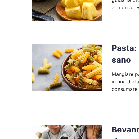
guida fa pro
al mondo. R
Pasta: 
sano
Mangiare pas
in una diet
consumare a
Bevande