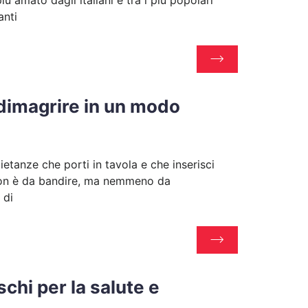
ù amato dagli italiani e tra i più popolari
anti
a dimagrire in un modo
ietanze che porti in tavola e che inserisci
, non è da bandire, ma nemmeno da
 di
schi per la salute e