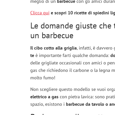
meglio di un
barbecue
con gli amici durant
Clicca qui
e scopri 10 ricette di spiedini li
Le domande giuste che ti
un barbecue
Il cibo cotto alla griglia
, infatti, è davver
te
è importante farti qualche domanda:
do
delle grigliate occasionali con amici o pe
gas che richiedono il carbone o la legna ma
molto fumo!
Non scegliere questo modello se vuoi orga
elettrico
a gas
con pietra lavica: sono prat
spazio, esistono i
barbecue da tavolo o anc