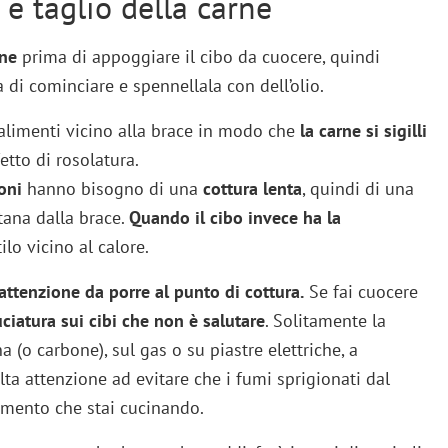
 e taglio della carne
ene
prima di appoggiare il cibo da cuocere, quindi
di cominciare e spennellala con dell’olio.
alimenti vicino alla brace in modo che
la carne si sigilli
etto di rosolatura.
oni
hanno bisogno di una
cottura lenta
, quindi di una
tana dalla brace.
Quando il cibo invece ha la
ilo vicino al calore.
’attenzione da porre al punto di cottura.
Se fai cuocere
ciatura sui cibi che non è salutare
. Solitamente la
a (o carbone), sul gas o su piastre elettriche, a
lta attenzione ad evitare che i fumi sprigionati dal
imento che stai cucinando.