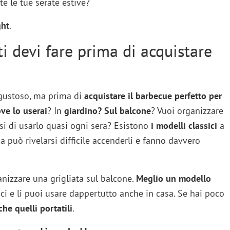
e le tue serate estive?
ght
.
 devi fare prima di acquistare
o gustoso, ma prima di
acquistare il barbecue perfetto per
ve lo userai
? In
giardino? Sul balcone
? Vuoi organizzare
nsi di usarlo quasi ogni sera? Esistono
i modelli classici
a
 può rivelarsi difficile accenderli e fanno davvero
nizzare una grigliata sul balcone.
Meglio un modello
ici e li puoi usare dappertutto anche in casa. Se hai poco
he quelli portatili
.