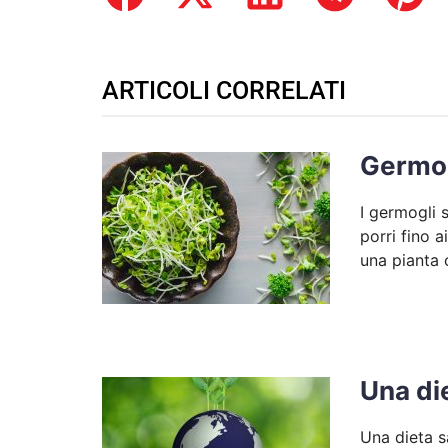
ARTICOLI CORRELATI
Germogl
I germogli 
porri fino a
una pianta 
Una die
Una dieta s