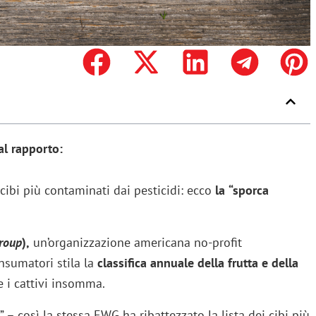
al rapporto:
ibi più contaminati dai pesticidi: ecco
la
“sporca
roup
),
un’organizzazione americana no-profit
nsumatori stila la
classifica annuale della frutta e della
e i cattivi insomma.
” – così la stessa EWG ha ribattezzato la lista dei cibi più