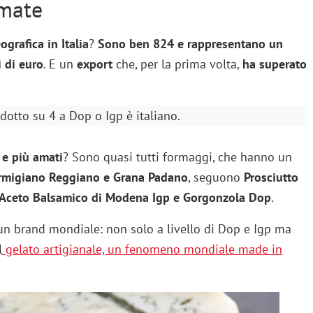
amate
ografica in Italia
?
Sono ben 824 e rappresentano un
i di euro
. E un
export
che, per la prima volta,
ha superato
dotto su 4 a Dop o Igp è italiano.
i e più amati
? Sono quasi tutti formaggi, che hanno un
rmigiano Reggiano e Grana Padano
, seguono
Prosciutto
 Aceto Balsamico di Modena Igp e Gorgonzola Dop
.
, un brand mondiale: non solo a livello di Dop e Igp ma
l
gelato artigianale, un fenomeno mondiale made in