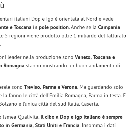
iù
ntari italiani Dop e Igp è orientata al Nord e vede
nte e Toscana in pole position
. Anche se la
Campania
le 5 regioni viene prodotto oltre 1 miliardo del fatturato
.
gioni leader nella produzione sono
Veneto, Toscana e
lia Romagna
stanno mostrando un buon andamento di
nerale sono
Treviso, Parma e Verona
. Ma guardando solo
ne la fanno le città dell’Emilia Romagna, Parma in testa. E
lzano e l’unica città del sud Italia, Caserta.
o Ismea-Qualivita,
il cibo a Dop e Igp italiano è sempre
to in Germania, Stati Uniti e Francia
. Insomma i dati