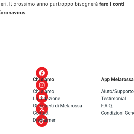
hieri. Il prossimo anno purtroppo bisognerà
fare i conti
Coronavirus
.
Chi siamo
App Melarossa
Chi siamo
Aiuto/Supporto
La redazione
Testimonial
Gli esperti di Melarossa
F.A.Q.
Contatti
Condizioni Gene
Disclaimer