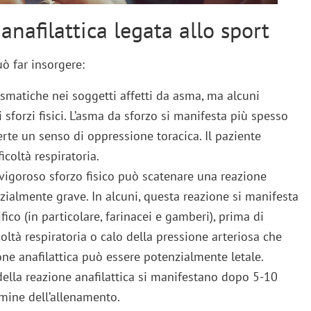
anafilattica legata allo sport
uò far insorgere:
 asmatiche nei soggetti affetti da asma, ma alcuni
sforzi fisici. L’asma da sforzo si manifesta più spesso
erte un senso di oppressione toracica. Il paziente
icoltà respiratoria.
 vigoroso sforzo fisico può scatenare una reazione
enzialmente grave. In alcuni, questa reazione si manifesta
ico (in particolare, farinacei e gamberi), prima di
coltà respiratoria o calo della pressione arteriosa che
one anafilattica può essere potenzialmente letale.
ella reazione anafilattica si manifestano dopo 5-10
termine dell’allenamento.