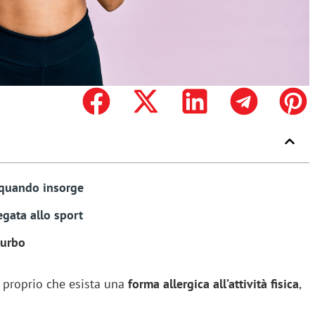
 e quando insorge
egata allo sport
turbo
e proprio che esista una
forma allergica all’attività fisica
,