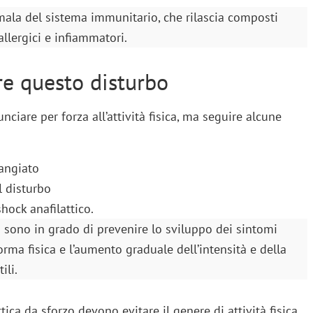
omala del sistema immunitario, che rilascia composti
llergici e infiammatori.
re questo disturbo
ciare per forza all’attività fisica, ma seguire alcune
angiato
l disturbo
hock anafilattico.
ma sono in grado di prevenire lo sviluppo dei sintomi
rma fisica e l’aumento graduale dell’intensità e della
ili.
ica da sforzo devono evitare il genere di attività fisica