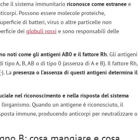
che il sistema immunitario
riconosce come estranee
e
ticorpi. Possono essere molecole proteiche,
perficie di batteri, virus o altre particelle non
erficie dei
globuli rossi
e sono responsabili delle
ono noti come gli antigeni AB0 e il fattore Rh
. Gli antigeni
ipo A, B, AB o di tipo 0 (assenza di A e B). Il fattore Rh,
-). La
presenza o l’assenza di questi antigeni determina il
uciale nel riconoscimento e nella risposta del sistema
l’organismo. Quando un antigene è riconosciuto, il
sposta immune, producendo anticorpi per neutralizzare o
gno B: cosa mangiare e cosa