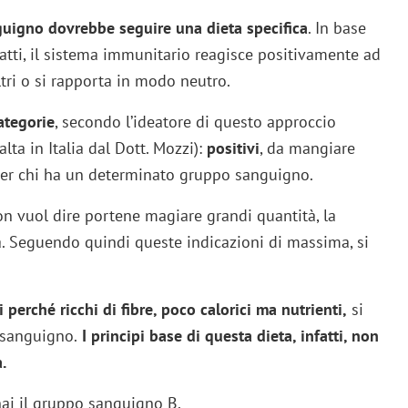
uigno dovrebbe seguire una dieta specifica
. In base
fatti, il sistema immunitario reagisce positivamente ad
ltri o si rapporta in modo neutro.
categorie
, secondo l’ideatore di questo approccio
lta in Italia dal Dott. Mozzi):
positivi
, da mangiare
 per chi ha un determinato gruppo sanguigno.
on vuol dire portene magiare grandi quantità, la
. Seguendo quindi queste indicazioni di massima, si
 perché ricchi di fibre, poco calorici ma nutrienti,
si
 sanguigno.
I principi base di questa dieta, infatti, non
.
hai il gruppo sanguigno B.