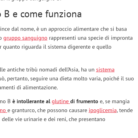
po B e come funziona
ince dal nome, è un approccio alimentare che si basa
co
gruppo sanguigno
rappresenti una specie di impronta
er quanto riguarda il sistema digerente e quello
lle antiche tribù nomadi dell’Asia,
ha un
sistema
uò, pertanto, seguire una dieta molto varia, poiché il suo
amenti di alimentazione.
gno B
è intollerante al
glutine
di frumento
e, se mangia
amo
e granturco, che possono causare
ipoglicemia
, tende
i delle vie urinarie e dei reni, che presentano