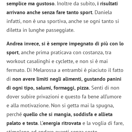
semplice ma gustoso
. Inoltre da subito,
i risultati
arrivano anche senza fare tanto sport
. Daniela
infatti, non è una sportiva, anche se ogni tanto si
diletta in lunghe passeggiate.
Andrea invece, si è sempre impegnato di più con lo
sport
, anche prima praticava con costanza, tra
workout casalinghi e cyclette, e non si è mai
fermato. Di Melarossa a entrambi è piaciuto il fatto
di
non avere limiti negli alimenti, gustando panini
di ogni tipo, salumi, formaggi, pizza.
Senti di non
dover subire privazioni e questo fa bene all’umore
e alla motivazione. Non si getta mai la spugna,
perché
quello che si mangia, soddisfa e allieta
palato e testa
. L’
energia ritrovata
e la voglia di fare,
stimolano ad andare avanti senza soste.