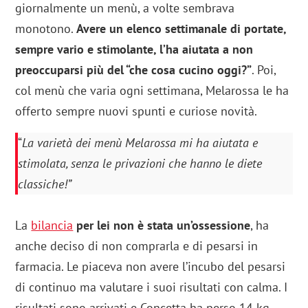
giornalmente un menù, a volte sembrava
monotono.
Avere un elenco settimanale di portate,
sempre vario e stimolante, l’ha aiutata a non
preoccuparsi più del “che cosa cucino oggi?”
. Poi,
col menù che varia ogni settimana, Melarossa le ha
offerto sempre nuovi spunti e curiose novità.
“
La varietà dei menù Melarossa mi ha aiutata e
stimolata, senza le privazioni che hanno le diete
classiche!”
La
bilancia
per lei non è stata un’ossessione
, ha
anche deciso di non comprarla e di pesarsi in
farmacia. Le piaceva non avere l’incubo del pesarsi
di continuo ma valutare i suoi risultati con calma. I
risultati sono arrivati e Concetta ha perso 14 kg,