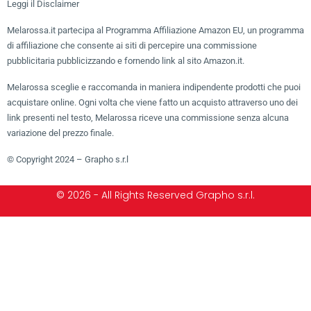
Leggi il Disclaimer
Melarossa.it partecipa al Programma Affiliazione Amazon EU, un programma
di affiliazione che consente ai siti di percepire una commissione
pubblicitaria pubblicizzando e fornendo link al sito Amazon.it.
Melarossa sceglie e raccomanda in maniera indipendente prodotti che puoi
acquistare online. Ogni volta che viene fatto un acquisto attraverso uno dei
link presenti nel testo, Melarossa riceve una commissione senza alcuna
variazione del prezzo finale.
© Copyright 2024 – Grapho s.r.l
© 2026 - All Rights Reserved Grapho s.r.l.