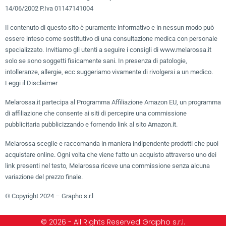
14/06/2002 P.Iva 01147141004
Il contenuto di questo sito è puramente informativo e in nessun modo può
essere inteso come sostitutivo di una consultazione medica con personale
specializzato. Invitiamo gli utenti a seguire i consigli di www.melarossa.it
solo se sono soggetti fisicamente sani. In presenza di patologie,
intolleranze, allergie, ecc suggeriamo vivamente di rivolgersi a un medico.
Leggi il Disclaimer
Melarossa.it partecipa al Programma Affiliazione Amazon EU, un programma
di affiliazione che consente ai siti di percepire una commissione
pubblicitaria pubblicizzando e fornendo link al sito Amazon.it.
Melarossa sceglie e raccomanda in maniera indipendente prodotti che puoi
acquistare online. Ogni volta che viene fatto un acquisto attraverso uno dei
link presenti nel testo, Melarossa riceve una commissione senza alcuna
variazione del prezzo finale.
© Copyright 2024 – Grapho s.r.l
© 2026 - All Rights Reserved Grapho s.r.l.