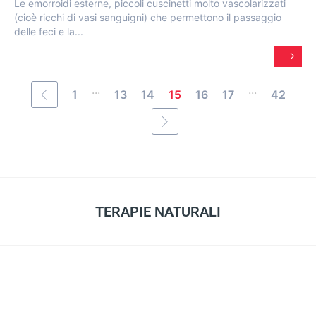
Le emorroidi esterne, piccoli cuscinetti molto vascolarizzati
(cioè ricchi di vasi sanguigni) che permettono il passaggio
delle feci e la...
...
...
1
13
14
15
16
17
42
TERAPIE NATURALI