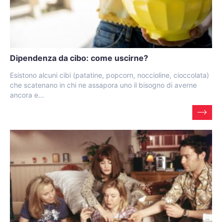
Dipendenza da cibo: come uscirne?
Esistono alcuni cibi (patatine, popcorn, noccioline, cioccolata)
che scatenano in chi ne assapora uno il bisogno di averne
ancora e...