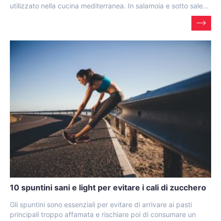
utilizzato nella cucina mediterranea. In salamoia e sotto sale...
10 spuntini sani e light per evitare i cali di zucchero
Gli spuntini sono essenziali per evitare di arrivare ai pasti
principali troppo affamata e rischiare poi di consumare un