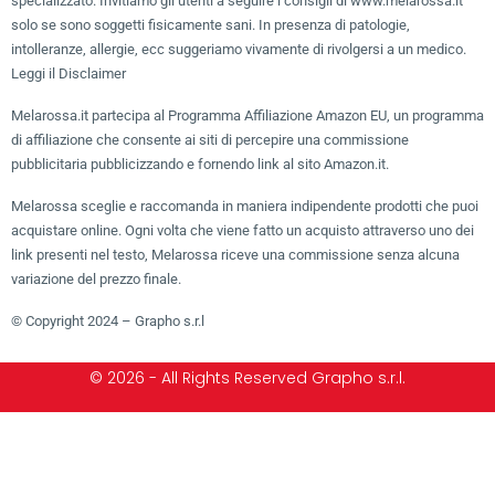
specializzato. Invitiamo gli utenti a seguire i consigli di www.melarossa.it
solo se sono soggetti fisicamente sani. In presenza di patologie,
intolleranze, allergie, ecc suggeriamo vivamente di rivolgersi a un medico.
Leggi il Disclaimer
Melarossa.it partecipa al Programma Affiliazione Amazon EU, un programma
di affiliazione che consente ai siti di percepire una commissione
pubblicitaria pubblicizzando e fornendo link al sito Amazon.it.
Melarossa sceglie e raccomanda in maniera indipendente prodotti che puoi
acquistare online. Ogni volta che viene fatto un acquisto attraverso uno dei
link presenti nel testo, Melarossa riceve una commissione senza alcuna
variazione del prezzo finale.
© Copyright 2024 – Grapho s.r.l
© 2026 - All Rights Reserved Grapho s.r.l.