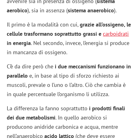
avvenire sia in presenza di ossigeno (
sistema
aerobico
), sia in assenza (
sistema anaerobico
).
Il primo è la modalità con cui,
grazie all’ossigeno, le
cellule trasformano soprattutto grassi e
carboidrati
in energia
. Nel secondo, invece, l’energia si produce
in mancanza di ossigeno.
C’è da dire però che
i due meccanismi funzionano in
parallelo
e, in base al tipo di sforzo richiesto ai
muscoli, prevale o l’uno o l’altro. Ciò che cambia è
in quale percentuale l’organismo li utilizza.
La differenza la fanno soprattutto
i prodotti finali
dei due metabolismi
. In quello aerobico si
producono anidride carbonica e acqua, mentre
nell’anaerobico
acido lattico
(che deve essere