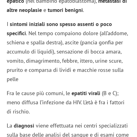
epatico
(nel bambino epatoblastoma),
metastasi di
altre neoplasie
e
tumori benigni
.
I
sintomi iniziali sono spesso assenti o poco
specifici
. Nel tempo compaiono dolore (all’addome,
schiena e spalla destra), ascite (pancia gonfia per
accumulo di liquidi), sensazione di bocca amara,
vomito, dimagrimento, febbre, ittero, urine scure,
prurito e comparsa di lividi e macchie rosse sulla
pelle
Fra le cause più comuni, le
epatiti virali
(B e C);
meno diffusa l’infezione da HIV. L’età è fra i fattori
di rischio.
La
diagnosi
viene effettuata nei centri specializzati
sulla base delle analisi del sangue e di esami come