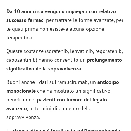
Da 10 anni circa vengono impiegati con relativo
successo farmaci
per trattare le forme avanzate, per
le quali prima non esisteva alcuna opzione
terapeutica.
Queste sostanze (sorafenib, lenvatinib, regorafenib,
cabozantinib) hanno consentito un
prolungamento
significativo della sopravvivenza
.
Buoni anche i dati sul ramucirumab, un
anticorpo
monoclonale
che ha mostrato un significativo
beneficio nei
pazienti con tumore del fegato
avanzato
, in termini di aumento della
sopravvivenza.
La
ricerca attuale è focalizzata sull’immunoterapia
,