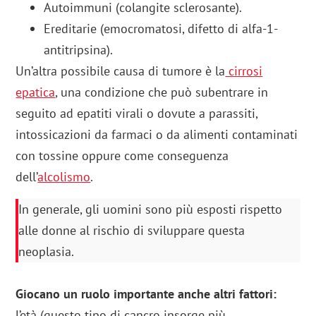
Autoimmuni (colangite sclerosante).
Ereditarie (emocromatosi, difetto di alfa-1-
antitripsina).
Un’altra possibile causa di tumore è la
cirrosi
epatica
, una condizione che può subentrare in
seguito ad epatiti virali o dovute a parassiti,
intossicazioni da farmaci o da alimenti contaminati
con tossine oppure come conseguenza
dell’
alcolismo
.
In generale, gli uomini sono più esposti rispetto
alle donne al rischio di sviluppare questa
neoplasia.
Giocano un ruolo importante anche altri fattori:
l’età (questo tipo di cancro insorge più