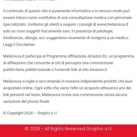
Il contenuto di questo sito è puramente informativo e in nessun modo può
essere inteso come sostitutivo di una consultazione medica con personale
specializzato. Invitiamo gli utenti a seguire i consigli di www.melarossa.it
solo se sono soggetti fisicamente sani. In presenza di patologie,
intolleranze, allergie, ecc suggeriamo vivamente di rivolgersi a un medico.
Leggi il Disclaimer
Melarossa.it partecipa al Programma Affiliazione Amazon EU, un programma
di affiliazione che consente ai siti di percepire una commissione
pubblicitaria pubblicizzando e fornendo link al sito Amazon.it.
Melarossa sceglie e raccomanda in maniera indipendente prodotti che puoi
acquistare online. Ogni volta che viene fatto un acquisto attraverso uno dei
link presenti nel testo, Melarossa riceve una commissione senza alcuna
variazione del prezzo finale.
© Copyright 2024 – Grapho s.r.l
© 2026 - All Rights Reserved Grapho s.r.l.