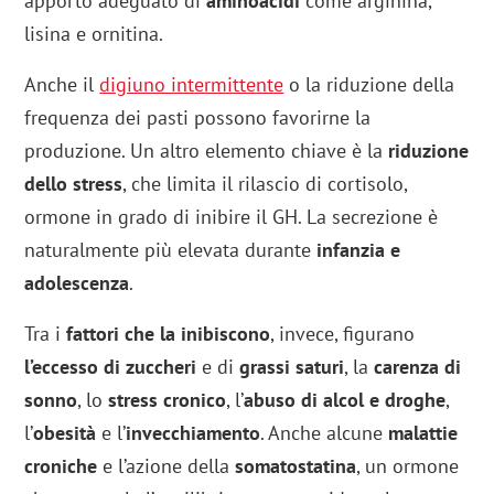
apporto adeguato di
aminoacidi
come arginina,
lisina e ornitina.
Anche il
digiuno intermittente
o la riduzione della
frequenza dei pasti possono favorirne la
produzione. Un altro elemento chiave è la
riduzione
dello stress
, che limita il rilascio di cortisolo,
ormone in grado di inibire il GH. La secrezione è
naturalmente più elevata durante
infanzia e
adolescenza
.
Tra i
fattori che la inibiscono
, invece, figurano
l’eccesso di zuccheri
e di
grassi saturi
, la
carenza di
sonno
, lo
stress cronico
, l’
abuso di alcol e droghe
,
l’
obesità
e l’
invecchiamento
. Anche alcune
malattie
croniche
e l’azione della
somatostatina
, un ormone