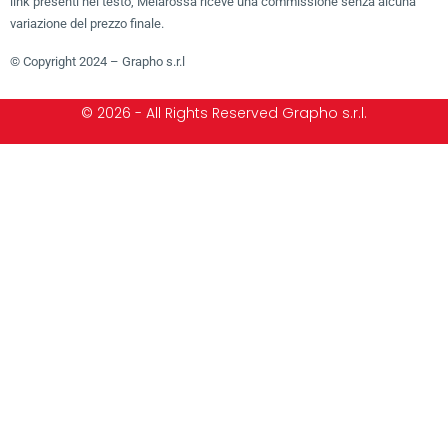
link presenti nel testo, Melarossa riceve una commissione senza alcuna
variazione del prezzo finale.
© Copyright 2024 – Grapho s.r.l
© 2026 - All Rights Reserved Grapho s.r.l.