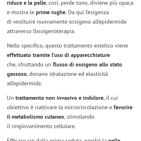
riduce e la pelle
, così, perde tono, diviene più opaca
e mostra le
prime rughe
. Da qui l’esigenza
di restituire nuovamente ossigeno all’epidermide
attraverso l’ossigenoterapia.
Nello specifico, questo trattamento estetico viene
effettuato tramite l’uso di apparecchiature
che, sfruttando un
flusso di ossigeno allo stato
gassoso
, donano idratazione ed elasticità
all’epidermide.
Un
trattamento non invasivo e indolore
, il cui
obiettivo è riattivare la microcircolazione e
favorire
il metabolismo cutaneo
, stimolando
il ringiovanimento cellulare.
Efficace sin dalla prima seduta, perché la
pelle