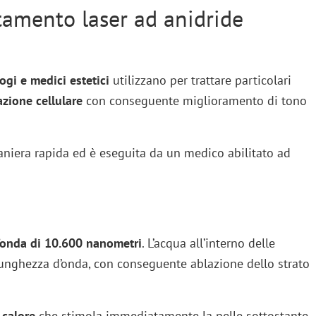
attamento laser ad anidride
gi e medici estetici
utilizzano per trattare particolari
azione cellulare
con conseguente miglioramento di tono
niera rapida ed è eseguita da un medico abilitato ad
onda di 10.600 nanometri
. L’acqua all’interno delle
 lunghezza d’onda, con conseguente ablazione dello strato
 calore
che stimola immediatamente la pelle sottostante,