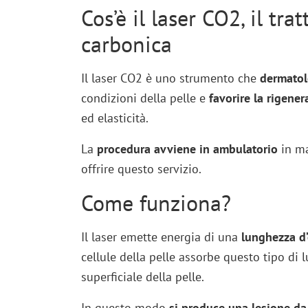
Cos’è il laser CO2, il tr
carbonica
Il laser CO2 è uno strumento che
dermatolo
condizioni della pelle e
favorire la rigener
ed elasticità.
La
procedura avviene in ambulatorio
in ma
offrire questo servizio.
Come funziona?
Il laser emette energia di una
lunghezza d’
cellule della pelle assorbe questo tipo di
superficiale della pelle.
In questo modo
si produce una lesione da