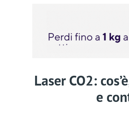
Laser CO2: cos’è
e con