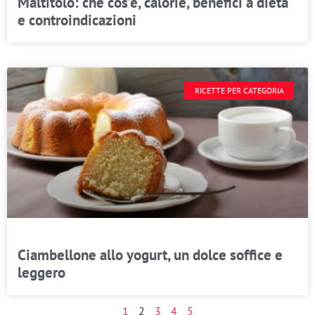
Maltitolo: che cos’è, calorie, benefici a dieta
e controindicazioni
RICETTE PER CATEGORIA
Ciambellone allo yogurt, un dolce soffice e
leggero
1
2
3
4
5