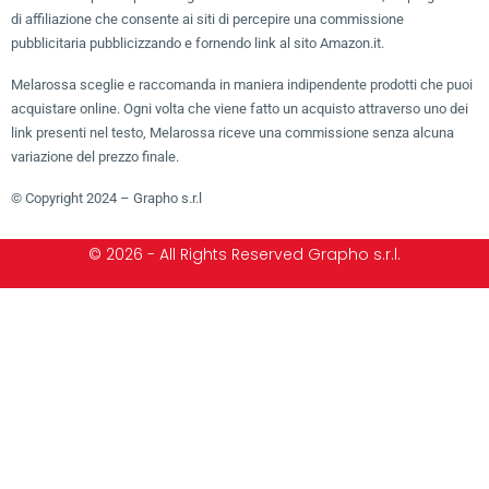
di affiliazione che consente ai siti di percepire una commissione
pubblicitaria pubblicizzando e fornendo link al sito Amazon.it.
Melarossa sceglie e raccomanda in maniera indipendente prodotti che puoi
acquistare online. Ogni volta che viene fatto un acquisto attraverso uno dei
link presenti nel testo, Melarossa riceve una commissione senza alcuna
variazione del prezzo finale.
© Copyright 2024 – Grapho s.r.l
© 2026 - All Rights Reserved Grapho s.r.l.