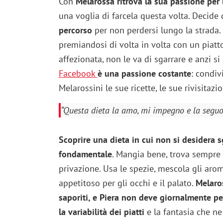
Con
Melarossa ritrova la sua passione per 
una voglia di farcela questa volta. Decide 
percorso
per non perdersi lungo la strada.
premiandosi di volta in volta con un piatt
affezionata, non le va di sgarrare e anzi si
Facebook
è una passione costante
: condivi
Melarossini le sue ricette, le sue rivisitazi
“Questa dieta la amo, mi impegno e la seguo
Scoprire una dieta in cui non si desidera sg
fondamentale
. Mangia bene, trova sempre 
privazione. Usa le spezie, mescola gli arom
appetitoso per gli occhi e il palato.
Melaro
saporiti, e Piera non deve giornalmente pe
la variabilità dei piatti
e la fantasia che ne