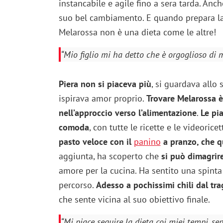
instancabile e agile fino a sera tarda. Anch
suo bel cambiamento. E quando prepara la 
Melarossa non è una dieta come le altre!
“Mio figlio mi ha detto che è orgoglioso di 
Piera non si piaceva più
, si guardava allo
ispirava amor proprio.
Trovare Melarossa è 
nell’approccio verso l’alimentazione
.
Le pia
comoda
, con tutte le ricette e le videori
pasto veloce con il
panino
a pranzo, che q
aggiunta, ha scoperto che
si può dimagrir
amore per la cucina. Ha sentito una spinta 
percorso.
Adesso a pochissimi chili dal trag
che sente vicina al suo obiettivo finale.
“Mi piace seguire la dieta coi miei tempi, s