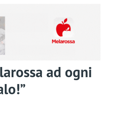
larossa ad ogni
alo!”