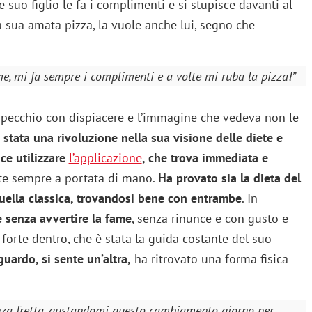
e suo figlio le fa i complimenti e si stupisce davanti al
sua amata pizza, la vuole anche lui, segno che
me, mi fa sempre i complimenti e a volte mi ruba la pizza!”
 specchio con dispiacere e l’immagine che vedeva non le
stata una rivoluzione nella sua visione delle diete e
ce utilizzare
l’applicazione
, che trova immediata e
cette sempre a portata di mano.
Ha provato sia la dieta del
uella classica, trovandosi bene con entrambe
. In
e senza avvertire la fame
, senza rinunce e con gusto e
forte dentro, che è stata la guida costante del suo
uardo, si sente un’altra,
ha ritrovato una forma fisica
enza fretta, gustandomi questo cambiamento giorno per