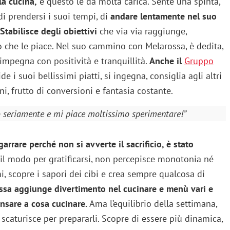
la cucina,
e questo le dà molta carica. Sente una spinta,
di prendersi i suoi tempi, di
andare lentamente nel suo
Stabilisce degli obiettivi
che via via raggiunge,
o che le piace. Nel suo cammino con Melarossa, è dedita,
 impegna con positività e tranquillità.
Anche il
Gruppo
de i suoi bellissimi piatti, si ingegna, consiglia agli altri
oni, frutto di conversioni e fantasia costante.
 seriamente e mi piace moltissimo sperimentare!”
arrare perché non si avverte il sacrificio, è stato
il modo per gratificarsi, non percepisce monotonia né
i, scopre i sapori dei cibi e crea sempre qualcosa di
ssa aggiunge divertimento nel cucinare e menù vari e
nsare a cosa cucinare.
Ama l’equilibrio della settimana,
 scaturisce per prepararli. Scopre di essere più dinamica,