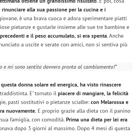
ettimana ottiene un grandissimo risultato
. E poi, cosa
rinunciare alla sua passione per la cucina e i
iovane, è una brava cuoca e adora sperimentare piatti
ziose pietanze e gustarle insieme alle sue tre bambine e
 precedenti e il peso accumulato, si era spenta
. Anche
nunciato a uscite e serate con amici, non si sentiva più
iso e mi sono sentita davvero pronta al cambiamento!”
,
questa donna solare ed energica, ha visto rinascere
raddistinta. E’ tornato il
piacere di mangiare, la felicità
ie, pasti sostitutivi o pietanze scialbe:
con Melarossa e
lora nuovamente.
E proprio grazie alla dieta con il panino
la sua famiglia, con comodità.
Prima una dieta per lei era
donava dopo 3 giorni al massimo. Dopo 4 mesi di questa