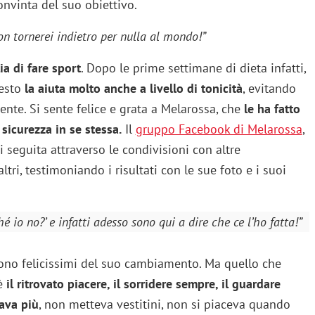
onvinta del suo obiettivo.
on tornerei indietro per nulla al mondo!”
a di fare sport
. Dopo le prime settimane di dieta infatti,
uesto
la aiuta molto anche a livello di tonicità
, evitando
ente. Si sente felice e grata a Melarossa, che
le ha fatto
sicurezza in se stessa.
Il
gruppo Facebook di Melarossa
,
oi seguita attraverso le condivisioni con altre
ltri, testimoniando i risultati con le sue foto e i suoi
 io no?’ e infatti adesso sono qui a dire che ce l’ho fatta!”
sono felicissimi del suo cambiamento. Ma quello che
 è
il ritrovato piacere, il sorridere sempre, il guardare
ava più
, non metteva vestitini, non si piaceva quando