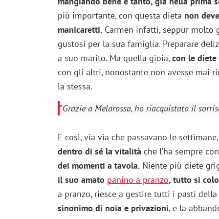
mangiando bene e tanto, già nella prima s
più importante, con questa dieta
non deve 
manicaretti.
Carmen infatti, seppur molto g
gustosi per la sua famiglia. Preparare deli
a suo marito. Ma quella gioia,
con le diete
con gli altri, nonostante non avesse mai ri
la stessa.
“
Grazie a Melarossa, ho riacquistato il sorr
E così, via via che passavano le settimane
dentro di sé la vitalità
che l’ha sempre cont
dei momenti a tavola.
Niente più diete grig
il suo amato
panino a pranzo
, tutto si co
a pranzo, riesce a gestire tutti i pasti del
sinonimo di noia e privazioni
, e la abban