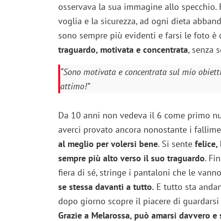
osservava la sua immagine allo specchio. F
voglia e la sicurezza, ad ogni dieta abban
sono sempre più evidenti e farsi le foto è
traguardo, motivata e concentrata
, senza s
“Sono motivata e concentrata sul mio obiett
attimo!”
Da 10 anni non vedeva il 6 come primo nume
averci provato ancora nonostante i fallime
al meglio per volersi bene
. Si sente
felice,
sempre più alto verso il suo traguardo
. Fi
fiera di sé, stringe i pantaloni che le vanno
se stessa davanti a tutto.
E tutto sta anda
dopo giorno scopre il piacere di guardarsi 
Grazie a Melarossa, può amarsi davvero e 