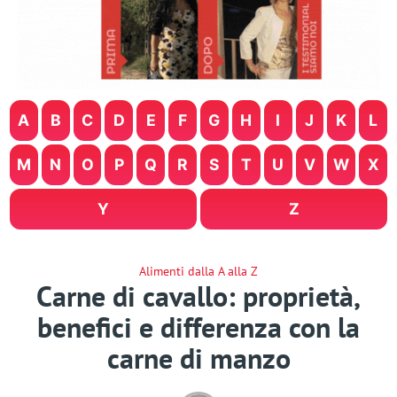
A
B
C
D
E
F
G
H
I
J
K
L
M
N
O
P
Q
R
S
T
U
V
W
X
Y
Z
Alimenti dalla A alla Z
Carne di cavallo: proprietà,
benefici e differenza con la
carne di manzo