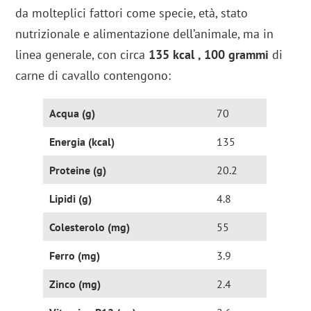
da molteplici fattori come specie, età, stato
nutrizionale e alimentazione dell’animale, ma in
linea generale, con circa
135 kcal
, 100 grammi
di
carne di cavallo contengono:
Acqua (g)
70
Energia (kcal)
135
Proteine (g)
20.2
Lipidi (g)
4.8
Colesterolo (mg)
55
Ferro (mg)
3.9
Zinco (mg)
2.4