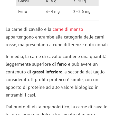
Grassi
4–6 g
7–10 g
Ferro
3–4 mg
2–2,6 mg
La carne di cavallo e la
carne di manzo
appartengono entrambe alla categoria delle carni
rosse, ma presentano alcune differenze nutrizionali.
In media, la carne di cavallo contiene una quantità
leggermente superiore di
ferro
e può avere un
contenuto di
grassi inferiore
, a seconda del taglio
considerato. Il profilo proteico è simile, con un
apporto di proteine ad alto valore biologico in
entrambi i casi.
Dal punto di vista organolettico, la carne di cavallo
ha un sapore più dolciastro, mentre il manzo