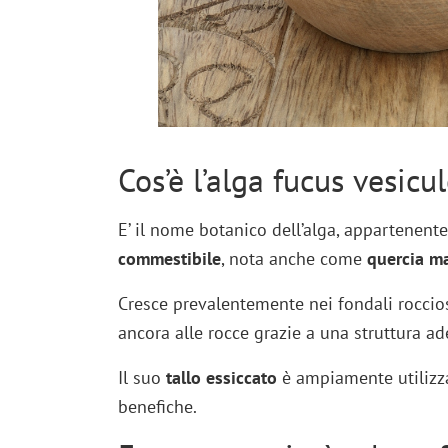
Cos’è l’alga fucus vesicu
E’ il nome botanico dell’alga, appartenente 
commestibile
, nota anche come
quercia m
Cresce prevalentemente nei fondali roccio
ancora alle rocce grazie a una struttura ad
Il suo
tallo essiccato
è ampiamente utilizza
benefiche.