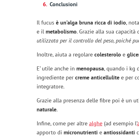
Conclusioni
Il fucus
è un’alga bruna ricca di iodio
, not
e il
metabolismo
. Grazie alla sua capacità
utilizzata per il controllo del peso, poiché p
Inoltre, aiuta a regolare
colesterolo
e
glic
E’ utile anche in
menopausa
, quando i kg 
ingrediente per
creme anticellulite
e per c
integratore.
Grazie alla presenza delle fibre poi è un u
naturale
.
Infine, come per altre
alghe
(ad esempio l’
apporto di
micronutrienti
e
antiossidanti
c