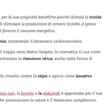
a per le sue proprietà benefiche poiché stimola la
tiroide
 di stimolare la produzione di ormoni tiroidei,
è spesso
uò favorire il consumo energetico
.
emia
, sostenendo il benessere cardiovascolare.
di troppo sono dietro l’angolo. In cosmetica si usa come
ontrastare la
ritenzione idrica,
anche sotto forma di
tile rimedio contro la
stipsi
e agisce come
lassativo
alga nori
,
la
kombu
e
la
wakame
)
, è apprezzata per il suo
he promuovono la salute e il benessere complessivo.