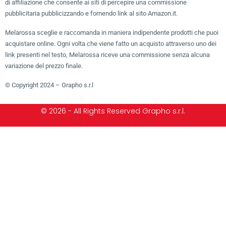
di affiliazione che consente ai siti di percepire una commissione
pubblicitaria pubblicizzando e fornendo link al sito Amazon.it.
Melarossa sceglie e raccomanda in maniera indipendente prodotti che puoi
acquistare online. Ogni volta che viene fatto un acquisto attraverso uno dei
link presenti nel testo, Melarossa riceve una commissione senza alcuna
variazione del prezzo finale.
© Copyright 2024 – Grapho s.r.l
© 2026 - All Rights Reserved Grapho s.r.l.