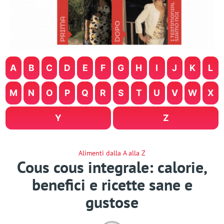
A
B
C
D
E
F
G
H
I
J
K
L
M
N
O
P
Q
R
S
T
U
V
W
X
Y
Z
Alimenti dalla A alla Z
Cous cous integrale: calorie,
benefici e ricette sane e
gustose