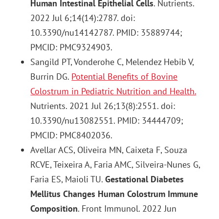
Human Intestinal Epithelial Cells
. Nutrients.
2022 Jul 6;14(14):2787. doi:
10.3390/nu14142787. PMID: 35889744;
PMCID: PMC9324903.
Sangild PT, Vonderohe C, Melendez Hebib V,
Burrin DG.
Potential Benefits of Bovine
Colostrum in Pediatric Nutrition and Health.
Nutrients. 2021 Jul 26;13(8):2551. doi:
10.3390/nu13082551. PMID: 34444709;
PMCID: PMC8402036.
Avellar ACS, Oliveira MN, Caixeta F, Souza
RCVE, Teixeira A, Faria AMC, Silveira-Nunes G,
Faria ES, Maioli TU.
Gestational Diabetes
Mellitus Changes Human Colostrum Immune
Composition
. Front Immunol. 2022 Jun