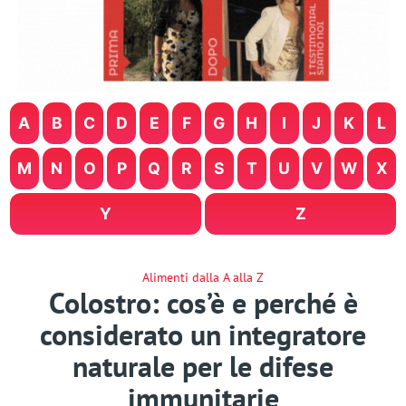
A
B
C
D
E
F
G
H
I
J
K
L
M
N
O
P
Q
R
S
T
U
V
W
X
Y
Z
Alimenti dalla A alla Z
Colostro: cos’è e perché è
considerato un integratore
naturale per le difese
immunitarie