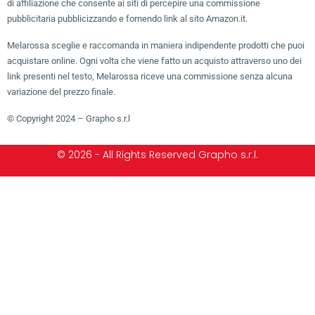
di affiliazione che consente ai siti di percepire una commissione
pubblicitaria pubblicizzando e fornendo link al sito Amazon.it.
Melarossa sceglie e raccomanda in maniera indipendente prodotti che puoi
acquistare online. Ogni volta che viene fatto un acquisto attraverso uno dei
link presenti nel testo, Melarossa riceve una commissione senza alcuna
variazione del prezzo finale.
© Copyright 2024 – Grapho s.r.l
© 2026 - All Rights Reserved Grapho s.r.l.