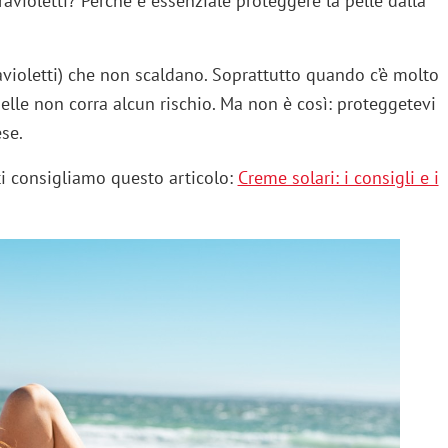
ravioletti? Perché è essenziale proteggere la pelle dalla
ravioletti) che non scaldano. Soprattutto quando c’è molto
pelle non corra alcun rischio. Ma non è così: proteggetevi
se.
ti consigliamo questo articolo:
Creme solari: i consigli e i