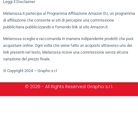
Leggi il Disclaimer
Melarossa.it partecipa al Programma Affiliazione Amazon EU, un programma
di affiliazione che consente ai siti di percepire una commissione
pubblicitaria pubblicizzando e fornendo link al sito Amazon.it.
Melarossa sceglie e raccomanda in maniera indipendente prodotti che puoi
acquistare online. Ogni volta che viene fatto un acquisto attraverso uno dei
link presenti nel testo, Melarossa riceve una commissione senza alcuna
variazione del prezzo finale.
© Copyright 2024 – Grapho s.r.l
© 2026 - All Rights Reserved Grapho s.r.l.