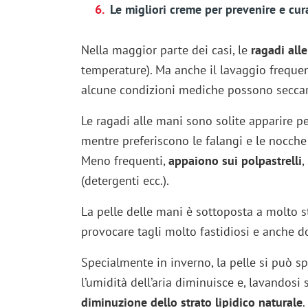
Le migliori creme per prevenire e cur
Nella maggior parte dei casi, le
ragadi all
temperature). Ma anche il lavaggio frequen
alcune condizioni mediche possono seccare 
Le ragadi alle mani sono solite apparire 
mentre preferiscono le falangi e le nocche
Meno frequenti,
appaiono sui polpastrelli
,
(detergenti ecc.).
La pelle delle mani è sottoposta a molto s
provocare tagli molto fastidiosi e anche do
Specialmente in inverno, la pelle si può spa
l’umidità dell’aria diminuisce e, lavandosi 
diminuzione dello strato lipidico naturale
.