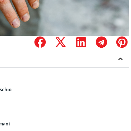
ischio
 mani