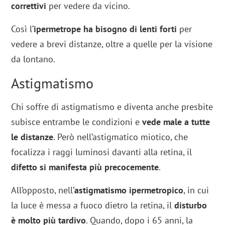
correttivi
per vedere da vicino.
Così l’
ipermetrope ha bisogno di lenti forti
per
vedere a brevi distanze, oltre a quelle per la visione
da lontano.
Astigmatismo
Chi soffre di astigmatismo e diventa anche presbite
subisce entrambe le condizioni e
vede male a tutte
le distanze
. Però nell’astigmatico miotico, che
focalizza i raggi luminosi davanti alla retina, il
difetto si manifesta più precocemente
.
All’opposto, nell’
astigmatismo ipermetropico
, in cui
la luce è messa a fuoco dietro la retina, il
disturbo
è molto più tardivo
. Quando, dopo i 65 anni, la