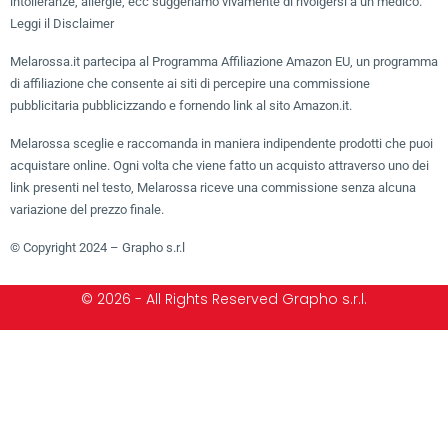
intolleranze, allergie, ecc suggeriamo vivamente di rivolgersi a un medico.
Leggi il Disclaimer
Melarossa.it partecipa al Programma Affiliazione Amazon EU, un programma
di affiliazione che consente ai siti di percepire una commissione
pubblicitaria pubblicizzando e fornendo link al sito Amazon.it.
Melarossa sceglie e raccomanda in maniera indipendente prodotti che puoi
acquistare online. Ogni volta che viene fatto un acquisto attraverso uno dei
link presenti nel testo, Melarossa riceve una commissione senza alcuna
variazione del prezzo finale.
© Copyright 2024 – Grapho s.r.l
© 2026 - All Rights Reserved Grapho s.r.l.