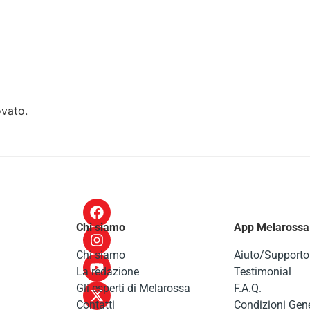
ovato.
Chi siamo
App Melarossa
Chi siamo
Aiuto/Supporto
La redazione
Testimonial
Gli esperti di Melarossa
F.A.Q.
Contatti
Condizioni Gene