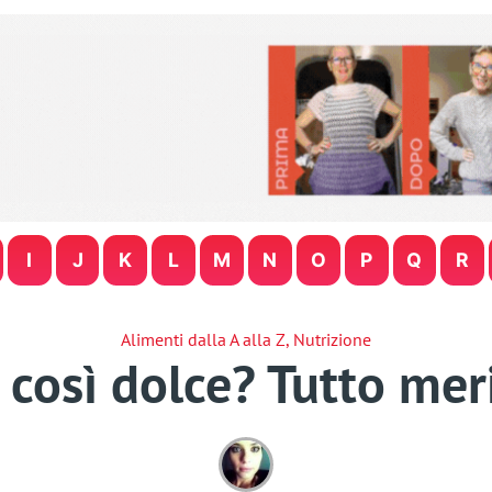
I
J
K
L
M
N
O
P
Q
R
Alimenti dalla A alla Z
,
Nutrizione
 così dolce? Tutto me