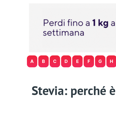
A
B
C
D
E
F
G
H
Stevia: perché è