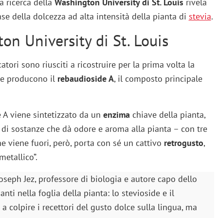
 ricerca della
Washington University di St. Louis
rivela
se della dolcezza ad alta intensità della pianta di
stevia
.
on University di St. Louis
rcatori sono riusciti a ricostruire per la prima volta la
he producono il
rebaudioside A
, il composto principale
 A viene sintetizzato da un
enzima
chiave della pianta,
a di sostanze che dà odore e aroma alla pianta – con tre
ne viene fuori, però, porta con sé un cattivo
retrogusto
,
etallico”.
Joseph Jez, professore di biologia e autore capo dello
ti nella foglia della pianta: lo stevioside e il
 a colpire i recettori del gusto dolce sulla lingua, ma