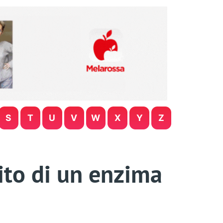
S
T
U
V
W
X
Y
Z
rito di un enzima