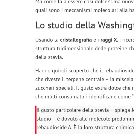
Ma come fa a essere così dolce? Una nuova
quali sono i meccanismi molecolari alla ba
Lo studio della Washingt
Usando la
cristallografia
e i
raggi X
, i rice
struttura tridimensionale delle proteine c
della stevia.
Hanno quindi scoperto che il rebaudioside
che riveste il terpene centrale – la miscel
zuccheri speciali. Il gusto extra dolce che 
che molti consumatori identificano come “m
Il gusto particolare della stevia – spiega 
studio – è dovuto alle molecole predominan
rebaudioside A. È la loro struttura chimica