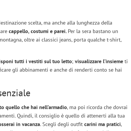
o
 destinazione scelta, ma anche alla lunghezza della
care
cappello, costumi e parei.
Per la sera bastano un
ontagna, oltre ai classici jeans, porta qualche t-shirt,
isponi tutti i vestiti sul tuo letto
;
visualizzare l’insieme
ti
ficare gli abbinamenti e anche di renderti conto se hai
ssenziale
to quello che hai nell’armadio
, ma poi ricorda che dovrai
tamenti. Quindi, il consiglio è quello di attenerti alla tua
osserai in vacanza
. Scegli degli outfit
carini ma pratici
,