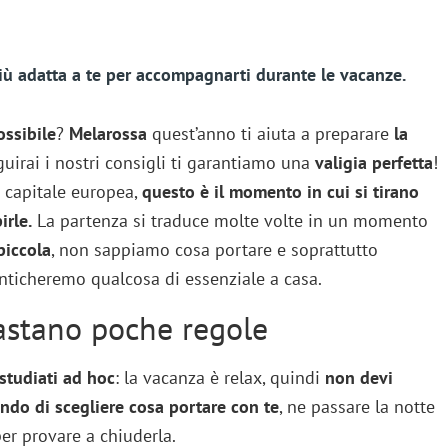
 più adatta a te per accompagnarti durante le vacanze.
ossibile
?
Melarossa
quest’anno ti aiuta a preparare
la
guirai i nostri consigli ti garantiamo una
valigia perfetta
!
 capitale europea,
questo è il momento in cui si tirano
irle.
La partenza si traduce molte volte in un momento
piccola
, non sappiamo cosa portare e soprattutto
ticheremo qualcosa di essenziale a casa.
bastano poche regole
studiati ad hoc
: la vacanza è relax, quindi
non devi
ando di scegliere cosa portare con te
, ne passare la notte
er provare a chiuderla.