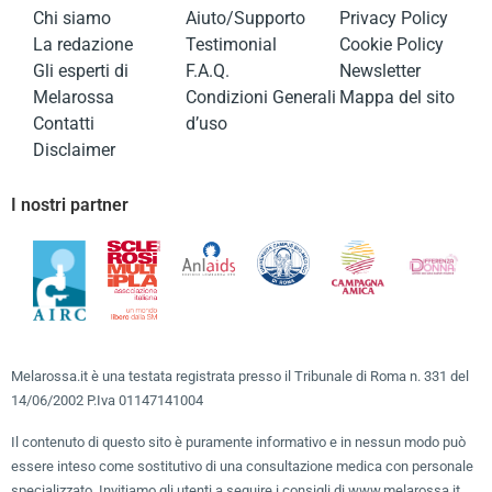
Chi siamo
Aiuto/Supporto
Privacy Policy
La redazione
Testimonial
Cookie Policy
Gli esperti di
F.A.Q.
Newsletter
Melarossa
Condizioni Generali
Mappa del sito
Contatti
d’uso
Disclaimer
I nostri partner
Melarossa.it è una testata registrata presso il Tribunale di Roma n. 331 del
14/06/2002 P.Iva 01147141004
Il contenuto di questo sito è puramente informativo e in nessun modo può
essere inteso come sostitutivo di una consultazione medica con personale
specializzato. Invitiamo gli utenti a seguire i consigli di www.melarossa.it