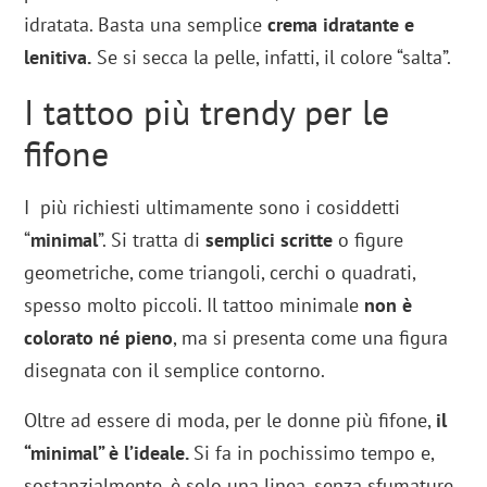
idratata. Basta una semplice
crema idratante
e
lenitiva.
Se si secca la pelle, infatti, il colore “salta”.
I tattoo più trendy per le
fifone
I più richiesti ultimamente sono i cosiddetti
“
minimal
”. Si tratta di
semplici scritte
o figure
geometriche, come triangoli, cerchi o quadrati,
spesso molto piccoli. Il tattoo minimale
non è
colorato né pieno
, ma si presenta come una figura
disegnata con il semplice contorno.
Oltre ad essere di moda, per le donne più fifone,
il
“minimal” è l’ideale.
Si fa in pochissimo tempo e,
sostanzialmente, è solo una linea, senza sfumature