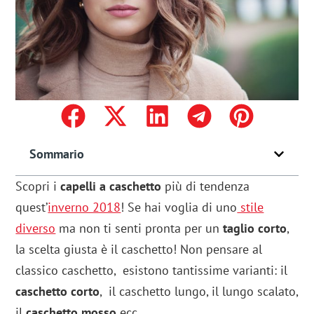
Sommario
Scopri i
capelli a caschetto
più di tendenza
quest’
inverno 2018
! Se hai voglia di uno
stile
diverso
ma non ti senti pronta per un
taglio corto
,
la scelta giusta è il caschetto! Non pensare al
classico caschetto, esistono tantissime varianti: il
caschetto corto
, il caschetto lungo, il lungo scalato,
il
caschetto mosso
ecc…