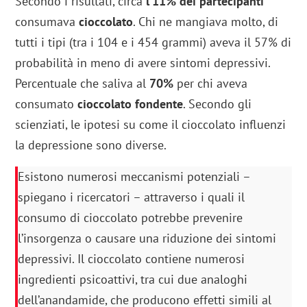
Secondo i risultati, circa
l’11% dei partecipanti
consumava
cioccolato
. Chi ne mangiava molto, di
tutti i tipi (tra i 104 e i 454 grammi) aveva il 57% di
probabilità in meno di avere sintomi depressivi.
Percentuale che saliva al
70%
per chi aveva
consumato
cioccolato fondente
. Secondo gli
scienziati, le ipotesi su come il cioccolato influenzi
la depressione sono diverse.
Esistono numerosi meccanismi potenziali –
spiegano i ricercatori – attraverso i quali il
consumo di cioccolato potrebbe prevenire
l’insorgenza o causare una riduzione dei sintomi
depressivi. Il cioccolato contiene numerosi
ingredienti psicoattivi, tra cui due analoghi
dell’anandamide, che producono effetti simili al