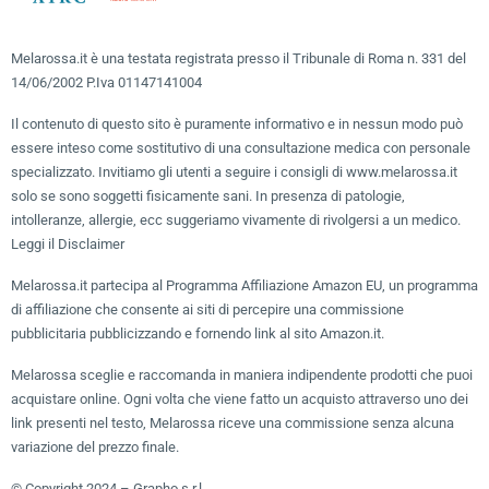
Melarossa.it è una testata registrata presso il Tribunale di Roma n. 331 del
14/06/2002 P.Iva 01147141004
Il contenuto di questo sito è puramente informativo e in nessun modo può
essere inteso come sostitutivo di una consultazione medica con personale
specializzato. Invitiamo gli utenti a seguire i consigli di www.melarossa.it
solo se sono soggetti fisicamente sani. In presenza di patologie,
intolleranze, allergie, ecc suggeriamo vivamente di rivolgersi a un medico.
Leggi il Disclaimer
Melarossa.it partecipa al Programma Affiliazione Amazon EU, un programma
di affiliazione che consente ai siti di percepire una commissione
pubblicitaria pubblicizzando e fornendo link al sito Amazon.it.
Melarossa sceglie e raccomanda in maniera indipendente prodotti che puoi
acquistare online. Ogni volta che viene fatto un acquisto attraverso uno dei
link presenti nel testo, Melarossa riceve una commissione senza alcuna
variazione del prezzo finale.
© Copyright 2024 – Grapho s.r.l