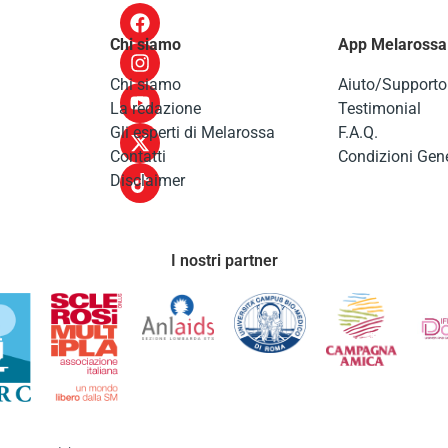
Chi siamo
App Melarossa
Chi siamo
Aiuto/Supporto
La redazione
Testimonial
Gli esperti di Melarossa
F.A.Q.
Contatti
Condizioni Gene
Disclaimer
I nostri partner