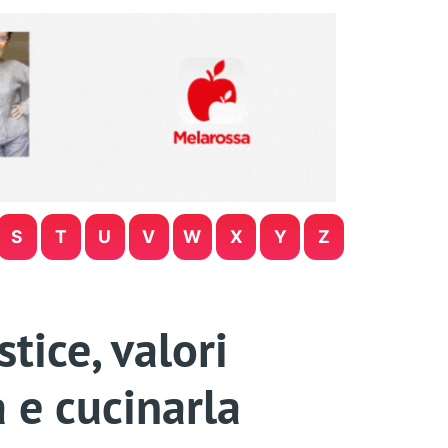
S
T
U
V
W
X
Y
Z
stice, valori
a e cucinarla