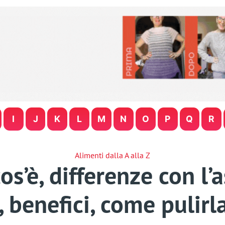
I
J
K
L
M
N
O
P
Q
R
Alimenti dalla A alla Z
s’è, differenze con l’a
, benefici, come pulirl