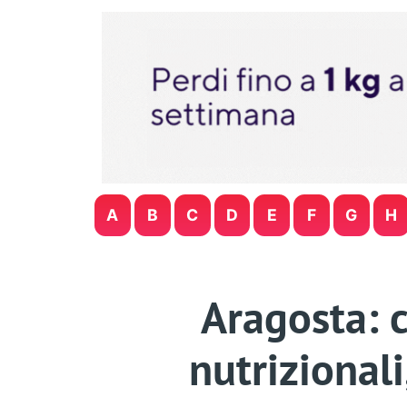
A
B
C
D
E
F
G
H
Aragosta: co
nutrizionali