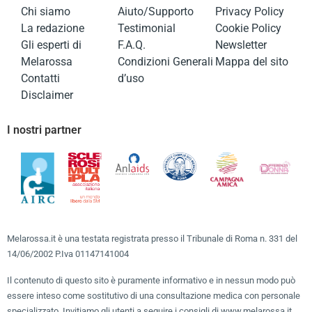
Chi siamo
Aiuto/Supporto
Privacy Policy
La redazione
Testimonial
Cookie Policy
Gli esperti di
F.A.Q.
Newsletter
Melarossa
Condizioni Generali
Mappa del sito
Contatti
d’uso
Disclaimer
I nostri partner
Melarossa.it è una testata registrata presso il Tribunale di Roma n. 331 del
14/06/2002 P.Iva 01147141004
Il contenuto di questo sito è puramente informativo e in nessun modo può
essere inteso come sostitutivo di una consultazione medica con personale
specializzato. Invitiamo gli utenti a seguire i consigli di www.melarossa.it