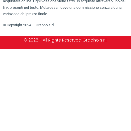
acquistare online. Ogni volta che viene fatto un acquisto attraverso uno dei
link presenti nel testo, Melarossa riceve una commissione senza alcuna
variazione del prezzo finale.
© Copyright 2024 – Grapho s.r.l
© 2026 - All Rights Reserved Grapho s.r.l.