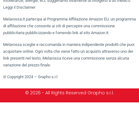
intolleranze, allergie, ecc suggeriamo vivamente di rivolgersi a un medico.
Leggi il Disclaimer
Melarossa.it partecipa al Programma Affiliazione Amazon EU, un programma
di affiliazione che consente ai siti di percepire una commissione
pubblicitaria pubblicizzando e fornendo link al sito Amazon.it.
Melarossa sceglie e raccomanda in maniera indipendente prodotti che puoi
acquistare online. Ogni volta che viene fatto un acquisto attraverso uno dei
link presenti nel testo, Melarossa riceve una commissione senza alcuna
variazione del prezzo finale.
© Copyright 2024 – Grapho s.r.l
© 2026 - All Rights Reserved Grapho s.r.l.