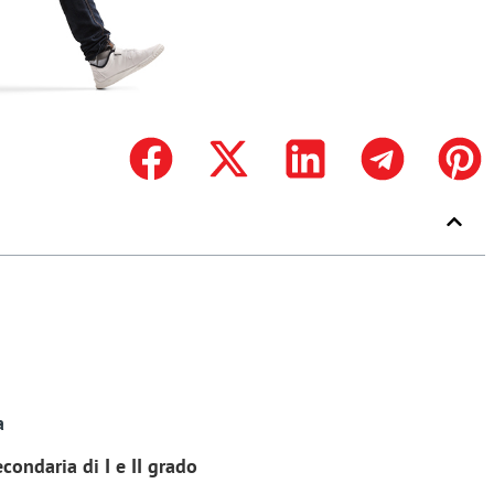
a
condaria di I e II grado