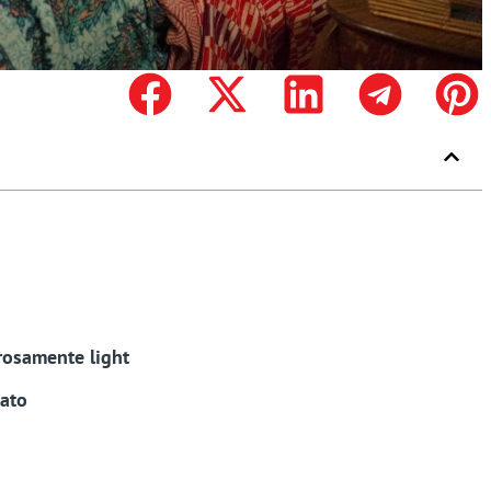
rosamente light
zato